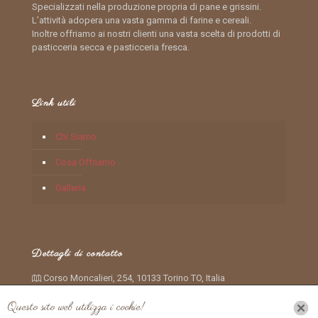
Specializzati nella produzione propria di pane e grissini.
L’attività adopera una vasta gamma di farine e cereali.
Inoltre offriamo ai nostri clienti una vasta scelta di prodotti di
pasticceria secca e pasticceria fresca.
Link utili
Chi Siamo
Cosa Offriamo
Galleria
Dettagli di contatto
Corso Moncalieri, 254, 10133 Torino TO, Italia
+390116612265
Questo sito web utilizza i cookie!