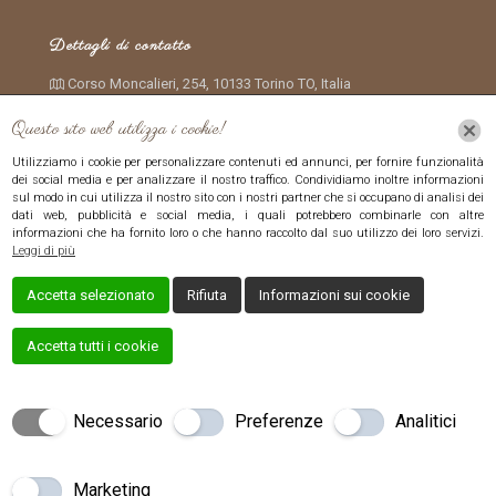
Dettagli di contatto
Corso Moncalieri, 254, 10133 Torino TO, Italia
+390116612265
Questo sito web utilizza i cookie!
ilchiccodigrano2007@iol.it
Utilizziamo i cookie per personalizzare contenuti ed annunci, per fornire funzionalità
dei social media e per analizzare il nostro traffico. Condividiamo inoltre informazioni
06:30–19:30
sul modo in cui utilizza il nostro sito con i nostri partner che si occupano di analisi dei
dati web, pubblicità e social media, i quali potrebbero combinarle con altre
informazioni che ha fornito loro o che hanno raccolto dal suo utilizzo dei loro servizi.
Leggi di più
Accetta selezionato
Rifiuta
Informazioni sui cookie
Accetta tutti i cookie
Creato da
Local Web – Agenzia Web Marketing Milano
Copyrights © 2022 Il Chicco di Grano - P. IVA 09479990013 |
Necessario
Preferenze
Analitici
Tutti i diritti riservati.
Marketing