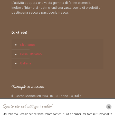
L’attività adopera una vasta gamma di farine e cereali.
Inoltre offriamo ai nostri clienti una vasta scelta di prodotti di
pasticceria secca e pasticceria fresca.
Link utili
Chi Siamo
Cosa Offriamo
Galleria
Dettagli di contatto
Corso Moncalieri, 254, 10133 Torino TO, Italia
+390116612265
Questo sito web utilizza i cookie!
ilchiccodigrano2007@iol.it
Utilizziamo i cookie per personalizzare contenuti ed annunci, per fornire funzionalità